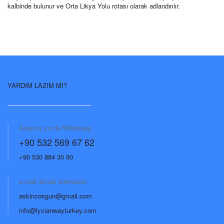
kalbinde bulunur ve Orta Likya Yolu rotası olarak adlandırılır.
YARDIM LAZIM MI?
Arayınız ya da Whatsapp
+90 532 569 67 62
+90 530 884 30 90
e-mail atmak isterseniz:
askincosgun@gmail.com
info@lycianwayturkey.com