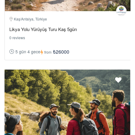
Kaş/Antalya, Türkiye
Likya Yolu Yürüyüş Turu Kaş 5gün
0 reviews
₺26000
5 gün 4 gece
from