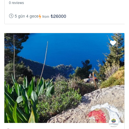
0 reviews
₺26000
5 gün 4 gece
from