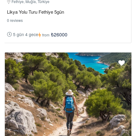
Fethiye, Muğla, Türkiye
Likya Yolu Turu Fethiye 5gün
0 reviews
₺26000
5 gün 4 gece
from