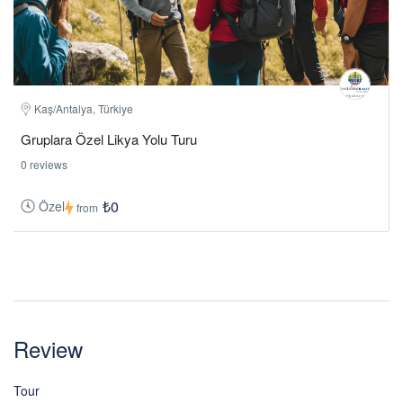
Kaş/Antalya, Türkiye
Gruplara Özel Likya Yolu Turu
0 reviews
₺0
Özel
from
Review
Tour