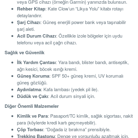
veya GPS cihazı (örneğin Garmin) yanınızda bulunsun.
Rehber Kitap
: Kate Clow’un “Likya Yolu” kitabı rotayı
detaylandırır.
Şarj Cihazı
: Güneş enerjili power bank veya taşınabilir
şarj aleti.
Acil Durum Cihazı
: Özellikle izole bölgeler için uydu
telefonu veya acil çağrı cihazı.
Sağlık ve Güvenlik
İlk Yardım Çantası
: Yara bandı, blister bandı, antiseptik,
ağrı kesici, böcek ısırığı kremi.
Güneş Koruma
: SPF 50+ güneş kremi, UV korumalı
güneş gözlüğü.
Aydınlatma
: Kafa lambası (yedek pil ile).
Düdük ve Çakı
: Acil durum sinyali için.
Diğer Önemli Malzemeler
Kimlik ve Para
: Pasaport/TC kimlik, sağlık sigortası, nakit
para (köylerde kredi kartı geçmeyebilir).
Çöp Torbası
: “Doğada iz bırakma” prensibiyle.
Trekking Bastonu
: Denge ve yorgunluğu azaltmak için.