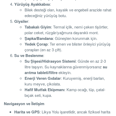
Yürüyüş Ayakkabısı
:
Bilek desteği olan, kayalık ve engebeli arazide rahat
edeceğiniz yürüyüş botu.
Giysiler
:
Tabakalı Giyim
: Termal içlik, nemi çeken tişörtler,
polar ceket, rüzgâr/yağmura dayanıklı mont.
Şapka/Bandana
: Güneşten korunmak için.
Yedek Çorap
: Ter emen ve blister önleyici yürüyüş
çorapları (en az 3 çift).
Su ve Beslenme
:
Su Şişesi/Hidrasyon Sistemi
: Günde en az 2-3
litre taşıyın. Su kaynaklarına güvenmiyorsanız
su
arıtma tableti/filtre
ekleyin.
Enerji Veren Gıdalar
: Kuruyemiş, enerji barları,
kuru meyve, çikolata.
Hafif Mutfak Ekipmanı
: Kamp ocağı, tüp, çatal-
bıçak seti, kupa.
Navigasyon ve İletişim
Harita ve GPS
: Likya Yolu işaretlidir, ancak fiziksel harita