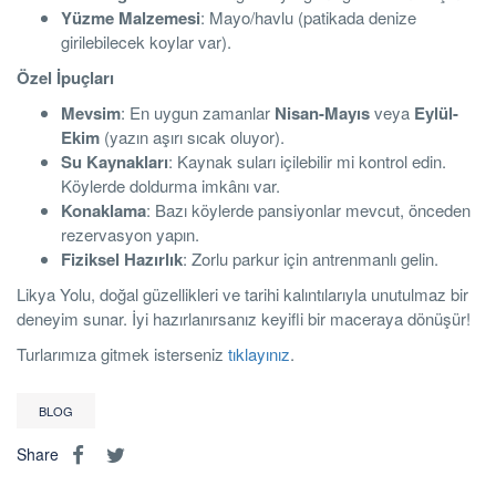
Yüzme Malzemesi
: Mayo/havlu (patikada denize
girilebilecek koylar var).
Özel İpuçları
Mevsim
: En uygun zamanlar
Nisan-Mayıs
veya
Eylül-
Ekim
(yazın aşırı sıcak oluyor).
Su Kaynakları
: Kaynak suları içilebilir mi kontrol edin.
Köylerde doldurma imkânı var.
Konaklama
: Bazı köylerde pansiyonlar mevcut, önceden
rezervasyon yapın.
Fiziksel Hazırlık
: Zorlu parkur için antrenmanlı gelin.
Likya Yolu, doğal güzellikleri ve tarihi kalıntılarıyla unutulmaz bir
deneyim sunar. İyi hazırlanırsanız keyifli bir maceraya dönüşür!
Turlarımıza gitmek isterseniz
tıklayınız
.
BLOG
Share