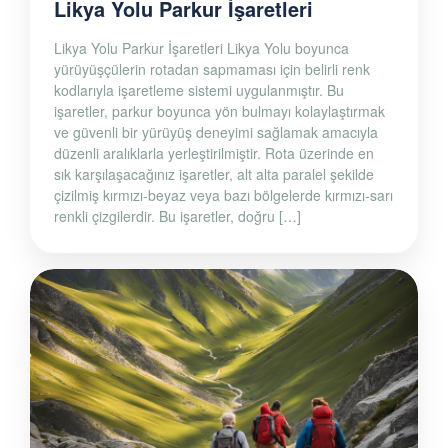
Likya Yolu Parkur İşaretleri
Likya Yolu Parkur İşaretleri Likya Yolu boyunca
yürüyüşçülerin rotadan sapmaması için belirli renk
kodlarıyla işaretleme sistemi uygulanmıştır. Bu
işaretler, parkur boyunca yön bulmayı kolaylaştırmak
ve güvenli bir yürüyüş deneyimi sağlamak amacıyla
düzenli aralıklarla yerleştirilmiştir. Rota üzerinde en
sık karşılaşacağınız işaretler, alt alta paralel şekilde
çizilmiş kırmızı-beyaz veya bazı bölgelerde kırmızı-sarı
renkli çizgilerdir. Bu işaretler, doğru […]