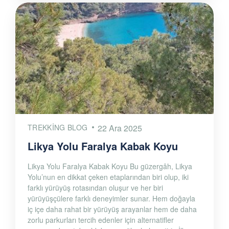
TREKKING BLOG
22 Ara 2025
Likya Yolu Faralya Kabak Koyu
Likya Yolu Faralya Kabak Koyu Bu güzergâh, Likya
Yolu’nun en dikkat çeken etaplarından biri olup, iki
farklı yürüyüş rotasından oluşur ve her biri
yürüyüşçülere farklı deneyimler sunar. Hem doğayla
iç içe daha rahat bir yürüyüş arayanlar hem de daha
zorlu parkurları tercih edenler için alternatifler