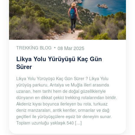
TREKKING BLOG
08 Mar 2025
Likya Yolu Yürüyüşü Kaç Gün
Sürer
Likya Yolu Yürüyüşü Kaç Gün Sürer ? Likya Yolu
yürüyüş parkuru, Antalya ve Muğla illeri arasında
uzanan, hem tarihi hem de doğal güzellikleriyle
dünyanın en dikkat çekici trekking rotalarından biridir.
Akdeniz kıyısı boyunca ilerleyen bu rota, turkuaz
deniz manzaraları, antik kentler, ormanlar ve dağ
geçitleri ile yürüyüşçülere eşsiz bir deneyim sunar.
Toplam uzunluğu yaklaşık 540 […]