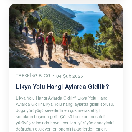
TREKKING BLOG
04 Şub 2025
Likya Yolu Hangi Aylarda Gidilir?
Likya Yolu Hangi Aylarda Gidilir? Likya Yolu Hangi
Aylarda Gidilir Likya Yolu hangi aylarda gidilir sorusu,
doğa yürüyüşü severlerin en çok merak ettiği
konuların başında gelir. Çünkü bu uzun mesafeli
yürüyüş rotasında hava koşulları, yürüyüş deneyimini
doğrudan etkileyen en önemli faktörlerden biridir.