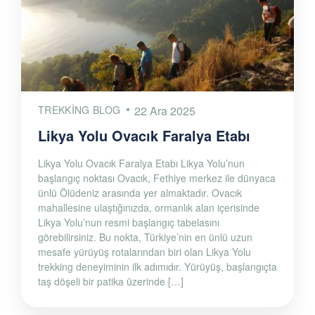
TREKKING BLOG
22 Ara 2025
Likya Yolu Ovacık Faralya Etabı
Likya Yolu Ovacık Faralya Etabı Likya Yolu’nun
başlangıç noktası Ovacık, Fethiye merkez ile dünyaca
ünlü Ölüdeniz arasında yer almaktadır. Ovacık
mahallesine ulaştığınızda, ormanlık alan içerisinde
Likya Yolu’nun resmi başlangıç tabelasını
görebilirsiniz. Bu nokta, Türkiye’nin en ünlü uzun
mesafe yürüyüş rotalarından biri olan Likya Yolu
trekking deneyiminin ilk adımıdır. Yürüyüş, başlangıçta
taş döşeli bir patika üzerinde […]